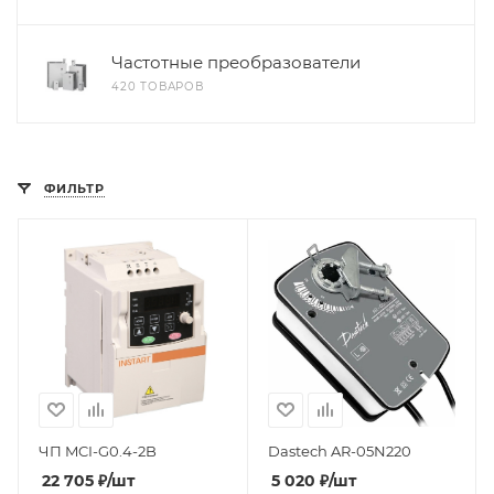
Частотные преобразователи
420 ТОВАРОВ
ФИЛЬТР
ЧП MCI-G0.4-2B
Dastech AR-05N220
22 705
₽
/шт
5 020
₽
/шт