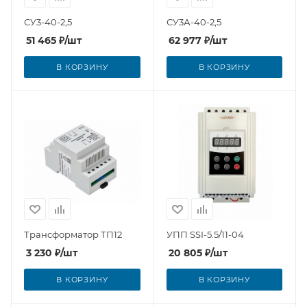
СУ3-40-2,5
СУ3А-40-2,5
51 465
₽
/шт
62 977
₽
/шт
В КОРЗИНУ
В КОРЗИНУ
Трансформатор ТП12
УПП SSI-5.5/11-04
3 230
₽
/шт
20 805
₽
/шт
В КОРЗИНУ
В КОРЗИНУ